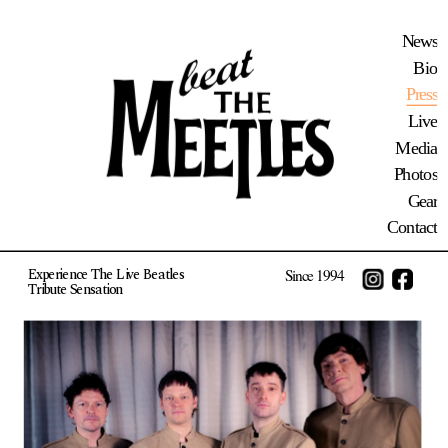
News
Bio
Press
Live
Media
Photos
Gear
Contact
Experience The Live Beatles 
Since 1994
Tribute Sensation