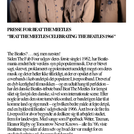
PRESSE FOR BEAT THE MEETLES
"BEAT THE MEETLES CELEBRATING THE BEATLES 1966"
The Beatles? … nej, men næsten!
Siden The Fab Four udgav deres første single i 1962, har Beatle-
mania ændret hele verdens syn på populærmusik. Der er blevet 
sagt, skrevet, proklameret og polemiseret uendeligt meget om deres 
musik og det er heller ikke tilfældigt, at der er opstået et hav af 
coverbands i kølvandet på det populære Liverpoolband. Drevet af 
en dyb kærlighed til musikken – og en udtalt hang til perfektion – 
har det danske Beatles-tribute band Beat The Meetles for længst 
slået sig fast på den danske, så vel som internationale scene. Efter 
nogle år uden den store turnévirksomhed, er bandet igen klar til at 
komme land og rige rundt – og hvilken bedre måde at fejre det på, 
end en hyldest til Beatles’ udgivelsesår 1966. Året hvor de fire fra 
Liverpool for alvor begyndte at dedikere sig til arbejdet i studiet, 
frem for landevejen. Med sange som Paperback Writer, Taxman, 
Eleanor Rigby og Tomorrow Never Knows – alle fra ’66, viste 
Beatlerne nye sider af dem selv og hvad der var muligt for en 
studieindspilning på daværende tidspunkt.